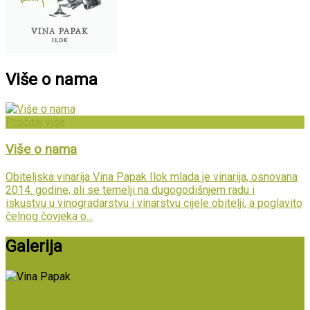
Više o nama
Pročitaj više
Više o nama
Obiteljska vinarija Vina Papak Ilok mlada je vinarija, osnovana
2014. godine, ali se temelji na dugogodišnjem radu i
iskustvu u vinogradarstvu i vinarstvu cijele obitelji, a poglavito
čelnog čovjeka o...
Galerija
Vina Papak