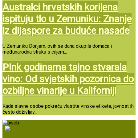
Australci hrvatskih korijena
ispituju tlo u Zemuniku: Znanje
iz dijaspore za buduće nasade
U Zemuniku Donjem, ovih se dana okupila domaća i
međunarodna struka s ciljem...
P!nk godinama tajno stvarala
vino: Od svjetskih pozornica do
ozbiljne vinarije u Kaliforniji
Kada slavne osobe pokreću vlastite vinske etikete, javnost ih
često doživljav...