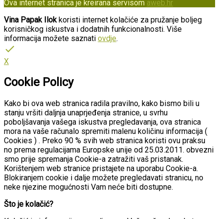
Ova internet stranica je kreirana servisom
aweb.hr
Vina Papak Ilok
koristi internet kolačiće za pružanje boljeg
korisničkog iskustva i dodatnih funkcionalnosti. Više
informacija možete saznati
ovdje
.
done
X
Cookie Policy
Kako bi ova web stranica radila pravilno, kako bismo bili u
stanju vršiti daljnja unaprjeđenja stranice, u svrhu
poboljšavanja vašega iskustva pregledavanja, ova stranica
mora na vaše računalo spremiti malenu količinu informacija (
Cookies ) . Preko 90 % svih web stranica koristi ovu praksu
no prema regulacijama Europske unije od 25.03.2011. obvezni
smo prije spremanja Cookie-a zatražiti vaš pristanak.
Korištenjem web stranice pristajete na uporabu Cookie-a.
Blokiranjem cookie i dalje možete pregledavati stranicu, no
neke njezine mogućnosti Vam neće biti dostupne.
Što je kolačić?