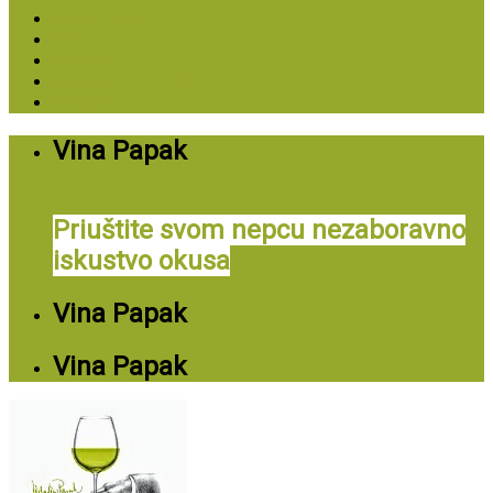
Više o nama
Vina
Galerija
Gdje se nalazimo?
Kontakt
Vina Papak
Priuštite svom nepcu nezaboravno
iskustvo okusa
Vina Papak
Vina Papak