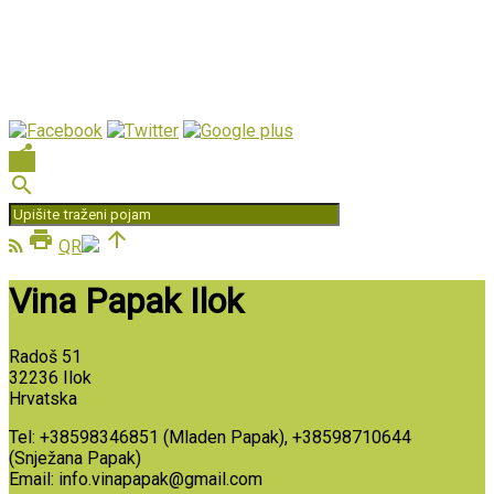
share
search
print
arrow_upward
QR
Vina Papak Ilok
Radoš 51
32236 Ilok
Hrvatska
Tel: +38598346851 (Mladen Papak), +38598710644
(Snježana Papak)
Email: info.vinapapak@gmail.com