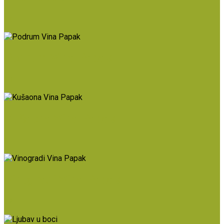
14
Podrum Vina Papak
11
Kušaona Vina Papak
9
Vinogradi Vina Papak
12