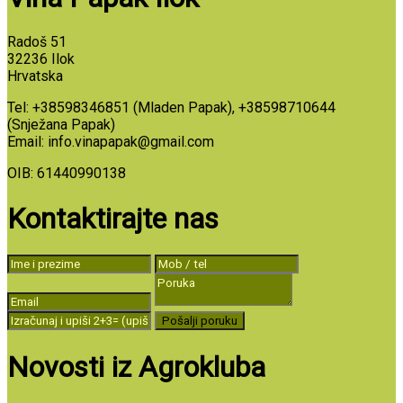
Radoš 51
32236 Ilok
Hrvatska
Tel: +38598346851 (Mladen Papak), +38598710644
(Snježana Papak)
Email: info.vinapapak@gmail.com
OIB: 61440990138
Kontaktirajte nas
Novosti iz Agrokluba