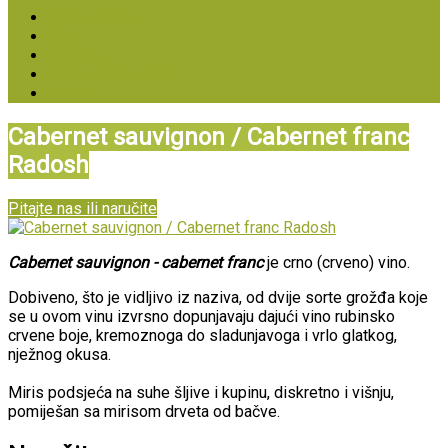
Više o nama
Vina
Galerija
Gdje se nalazimo?
Kontakt
Cabernet sauvignon / Cabernet franc
Radosh
Pitajte nas ili naručite
Cabernet sauvignon - cabernet franc
je crno (crveno) vino.
Dobiveno, što je vidljivo iz naziva, od dvije sorte grožđa koje
se u ovom vinu izvrsno dopunjavaju dajući vino rubinsko
crvene boje, kremoznoga do sladunjavoga i vrlo glatkog,
nježnog okusa.
Miris podsjeća na suhe šljive i kupinu, diskretno i višnju,
pomiješan sa mirisom drveta od bačve.