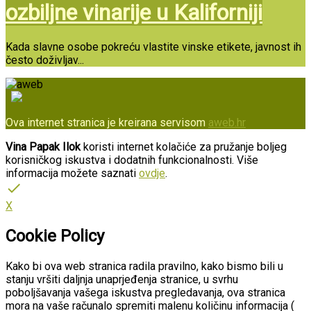
ozbiljne vinarije u Kaliforniji
Kada slavne osobe pokreću vlastite vinske etikete, javnost ih
često doživljav...
Ova internet stranica je kreirana servisom
aweb.hr
Vina Papak Ilok
koristi internet kolačiće za pružanje boljeg
korisničkog iskustva i dodatnih funkcionalnosti. Više
informacija možete saznati
ovdje
.
done
X
Cookie Policy
Kako bi ova web stranica radila pravilno, kako bismo bili u
stanju vršiti daljnja unaprjeđenja stranice, u svrhu
poboljšavanja vašega iskustva pregledavanja, ova stranica
mora na vaše računalo spremiti malenu količinu informacija (