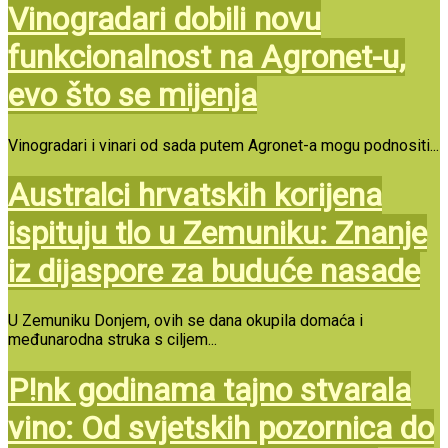
Vinogradari dobili novu
funkcionalnost na Agronet-u,
evo što se mijenja
Vinogradari i vinari od sada putem Agronet-a mogu podnositi...
Australci hrvatskih korijena
ispituju tlo u Zemuniku: Znanje
iz dijaspore za buduće nasade
U Zemuniku Donjem, ovih se dana okupila domaća i
međunarodna struka s ciljem...
P!nk godinama tajno stvarala
vino: Od svjetskih pozornica do